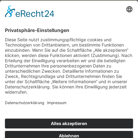
Neue Eltern-Kind-Turnstunde ab September 2026
Wir suchen Trainer*innen!
SFH-News 172 · 02/26
SFH-News 171 · 01/26
SFH-News 170 · 04/25
Rechtliches
Impressum
Datenschutzerklärung
© 2026
Sportfreunde Harteck München e.V.
– Alle Rechte
vorbehalten