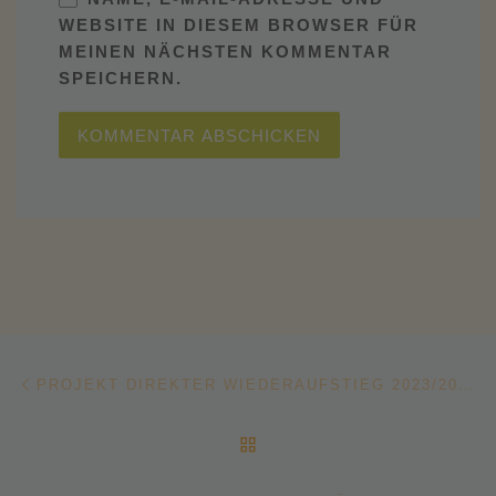
WEBSITE IN DIESEM BROWSER FÜR
MEINEN NÄCHSTEN KOMMENTAR
SPEICHERN.
Beitragsnavigation
Vorheriger Beitrag
PROJEKT DIREKTER WIEDERAUFSTIEG 2023/2024 GESTARTET
ZURÜCK ZUR BEITRAGSL
Nä