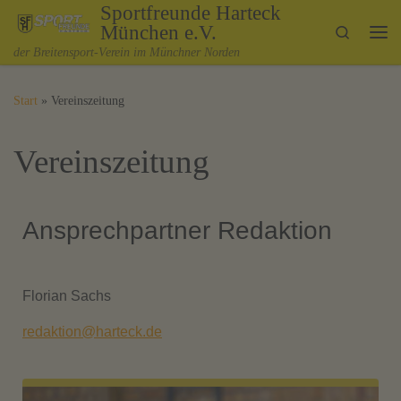
Sportfreunde Harteck
Zum Inhalt springen
München e.V.
Search
Me
der Breitensport-Verein im Münchner Norden
Start
»
Vereinszeitung
Vereinszeitung
Ansprechpartner Redaktion
Florian Sachs
redaktion@harteck.de