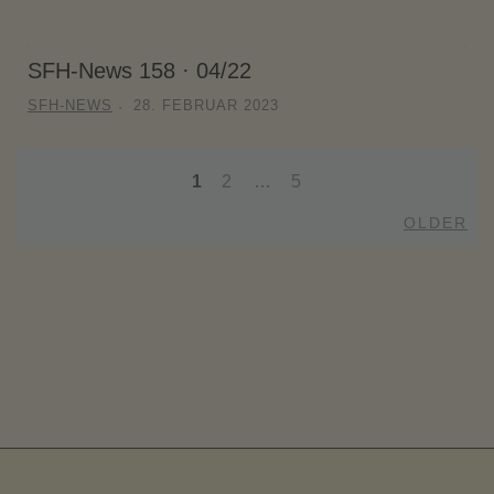
SFH-News 158 · 04/22
SFH-NEWS
28. FEBRUAR 2023
1
2
…
5
Posts
Old
OLDER
navigation