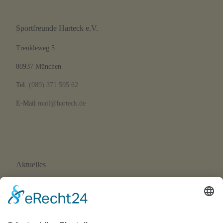
Sportfreunde Harteck e.V.
Trenkleweg 5
80937 München
Tel.
(089) 371 595 62
E-Mail
mail@harteck.de
Aktuelles
Neue Eltern-Kind-Turnstunde ab September 2026
Wir suchen Trainer*innen!
SFH-News 172 · 02/26