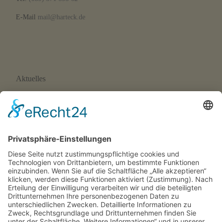
E-Mail
mail@harteck.de
Aktuelles
Neue Eltern-Kind-Turnstunde ab September 2026
Wir suchen Trainer*innen!
SFH-News 172 · 02/26
SFH-News 171 · 01/26
SFH-News 170 · 04/25
Rechtliches