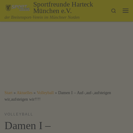
Sportfreunde Harteck
Zum Inhalt springen
München e.V.
Search
Me
der Breitensport-Verein im Münchner Norden
Start
»
Aktuelles
»
Volleyball
»
Damen I – Auf-,auf-,aufsteigen
wir,aufsteigen wir!!!!
VOLLEYBALL
Damen I –