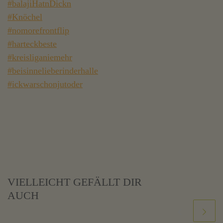
#
balajiHatnDickn
#
Knöchel
#
nomorefrontflip
#
harteckbeste
#
kreisliganiemehr
#
beisinnelieberinderhalle
#
ickwarschonjutoder
VIELLEICHT GEFÄLLT DIR
AUCH