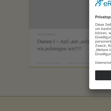
Esting 3:0 gewonnen! Wir bleiben nach wie vor
ungeschlagen und den letzten Spieltag nächstes
Wochenende werden wir versuchen,ungeschlagen zu
bleiben
In diesem […]
VOLLEYBALL
Damen I – Auf-,auf-,aufsteigen
wir,aufsteigen wir!!!!
von
Michael Wenzl
Veröffentlicht am
4. März 2017