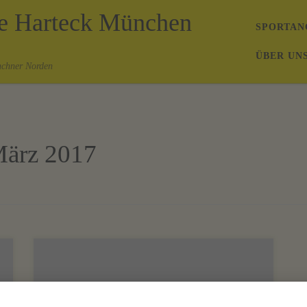
de Harteck München
SPORTAN
ÜBER UN
nchner Norden
März 2017
Der heutige Spieltag wird gleich für zwei
Mannschaften des SFH spannend! Die Herren II
spielen ab 12:00 in der Rudolf-Zorn-Straße um den