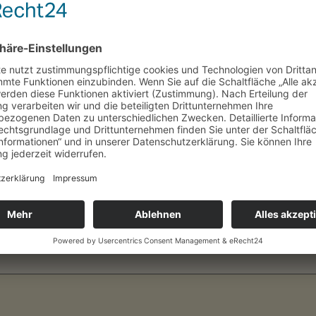
Relegationsplatz. Die Damen I können sich mit dem
heutigen vorletzten Spieltag in derselbigen Halle ab
14:00 schon den Aufstieg mit einem Sieg gegen den
zweitplatzierten PSV sichern. Wir […]
VOLLEYBALL
Saisonfinale
von
Michael Wenzl
Veröffentlicht am
4. März 2017