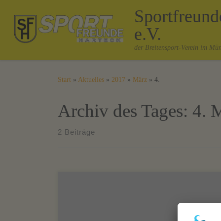
Sportfreun
Zum Inhalt springen
e.V.
der Breitensport-Verein im Mü
Start
»
Aktuelles
»
2017
»
März
»
4.
Archiv des Tages:
4. 
2 Beiträge
Auf-,auf-,aufsteigen wir,aufsteigen wir!!!! Die Damen
1 sind schon am vorletzten Spieltag durch und können
offiziell ihren Aufstieg in die Bezirksklasse
verkünden!!! Wieder beide Spiele gegen Post und