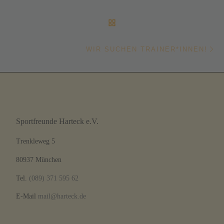
ZURÜCK ZUR BEITRAGSL
Nä
WIR SUCHEN TRAINER*INNEN!
Sportfreunde Harteck e.V.
Trenkleweg 5
80937 München
Tel.
(089) 371 595 62
E-Mail
mail@harteck.de