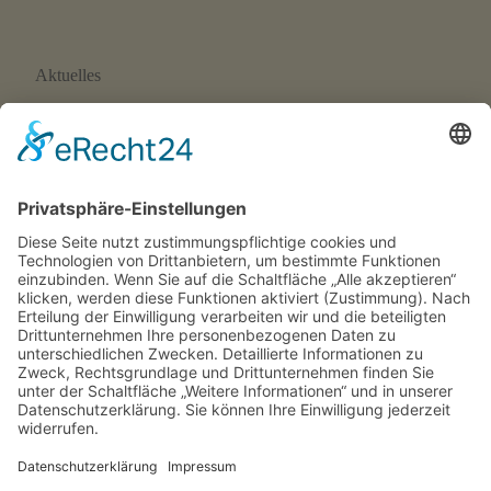
Aktuelles
Neue Eltern-Kind-Turnstunde ab September 2026
Wir suchen Trainer*innen!
SFH-News 172 · 02/26
SFH-News 171 · 01/26
SFH-News 170 · 04/25
Rechtliches
Impressum
Datenschutzerklärung