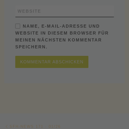
WEBSITE
NAME, E-MAIL-ADRESSE UND
WEBSITE IN DIESEM BROWSER FÜR
MEINEN NÄCHSTEN KOMMENTAR
SPEICHERN.
Beitragsnavigation
Vorheriger Beitrag
SFH-NEWS 171 · 01/26