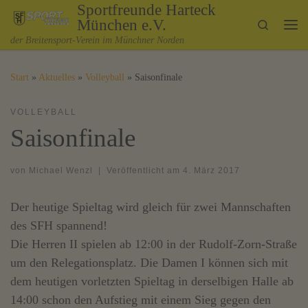
Sportfreunde Harteck
Zum Inhalt springen
München e.V.
Search
Me
der Breitensport-Verein im Münchner Norden
Start
»
Aktuelles
»
Volleyball
»
Saisonfinale
VOLLEYBALL
Saisonfinale
von
Michael Wenzl
|
Veröffentlicht am
4. März 2017
Der heutige Spieltag wird gleich für zwei Mannschaften
des SFH spannend!
Die Herren II spielen ab 12:00 in der Rudolf-Zorn-Straße
um den Relegationsplatz. Die Damen I können sich mit
dem heutigen vorletzten Spieltag in derselbigen Halle ab
14:00 schon den Aufstieg mit einem Sieg gegen den