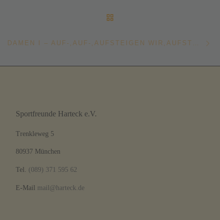
ZURÜCK ZUR BEITRAGSL
Nä
DAMEN I – AUF-,AUF-,AUFSTEIGEN WIR,AUFSTEIGEN WIR!!!!
Sportfreunde Harteck e.V.
Trenkleweg 5
80937 München
Tel.
(089) 371 595 62
E-Mail
mail@harteck.de