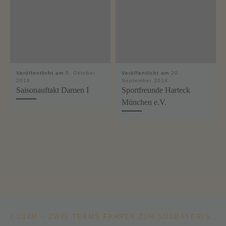
Veröffentlicht am
9. Oktober
Veröffentlicht am
20.
2016
September 2014
Saisonauftakt Damen I
Sportfreunde Harteck
München e.V.
Beitragsnavigation
Vorheriger Beitrag
U14M – ZWEI TEAMS FAHREN ZUR SÜDBAYERISCHEN MEISTERSCHAFT!