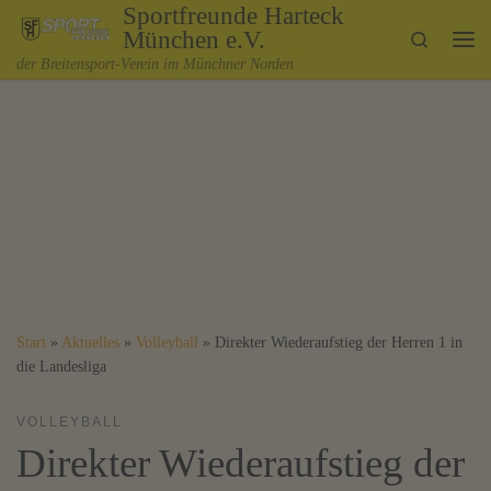
Sportfreunde Harteck
Zum Inhalt springen
München e.V.
Search
Me
der Breitensport-Verein im Münchner Norden
Start
»
Aktuelles
»
Volleyball
»
Direkter Wiederaufstieg der Herren 1 in
die Landesliga
VOLLEYBALL
Direkter Wiederaufstieg der