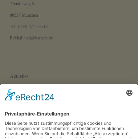
Trenkleweg 5
80937 München
Tel.
(089) 371 595 62
E-Mail
mail@harteck.de
Aktuelles
Neue Eltern-Kind-Turnstunde ab September 2026
Wir suchen Trainer*innen!
SFH-News 172 · 02/26
SFH-News 171 · 01/26
SFH-News 170 · 04/25