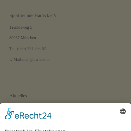
Sportfreunde Harteck e.V.
Trenkleweg 5
80937 München
Tel.
(089) 371 595 62
E-Mail
mail@harteck.de
Aktuelles
Neue Eltern-Kind-Turnstunde ab September 2026
Wir suchen Trainer*innen!
SFH-News 172 · 02/26