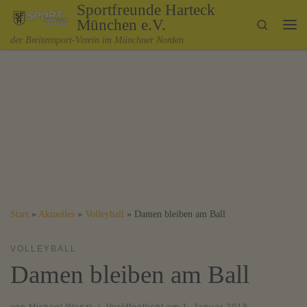
Sportfreunde Harteck
Zum Inhalt springen
München e.V.
Search
Me
der Breitensport-Verein im Münchner Norden
Start
»
Aktuelles
»
Volleyball
»
Damen bleiben am Ball
VOLLEYBALL
Damen bleiben am Ball