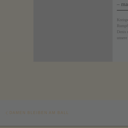
– ma
Kreisp
Rumpft
Denis 
unsere
Beitragsnavigation
Vorheriger Beitrag
DAMEN BLEIBEN AM BALL