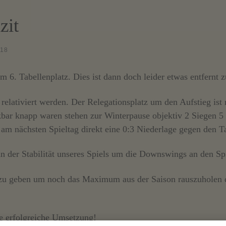
zit
018
m 6. Tabellenplatz. Dies ist dann doch leider etwas entfernt 
relativiert werden. Der Relegationsplatz um den Aufstieg ist
kbar knapp waren stehen zur Winterpause objektiv 2 Siegen 5
 am nächsten Spieltag direkt eine 0:3 Niederlage gegen den 
an der Stabilität unseres Spiels um die Downswings an den Sp
es zu geben um noch das Maximum aus der Saison rauszuholen d
ne erfolgreiche Umsetzung!