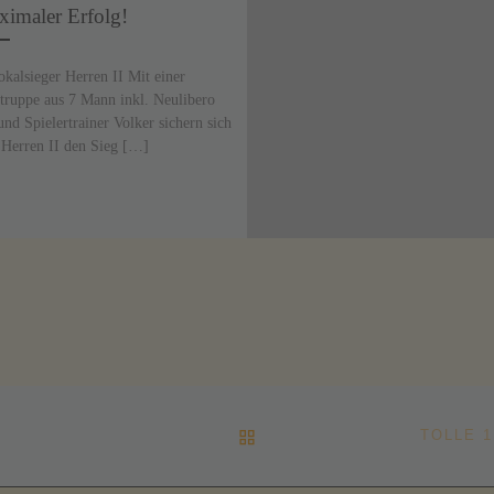
ximaler Erfolg!
okalsieger Herren II Mit einer
ruppe aus 7 Mann inkl. Neulibero
und Spielertrainer Volker sichern sich
 Herren II den Sieg […]
ZURÜCK ZUR BEITRAGSL
TOLLE 