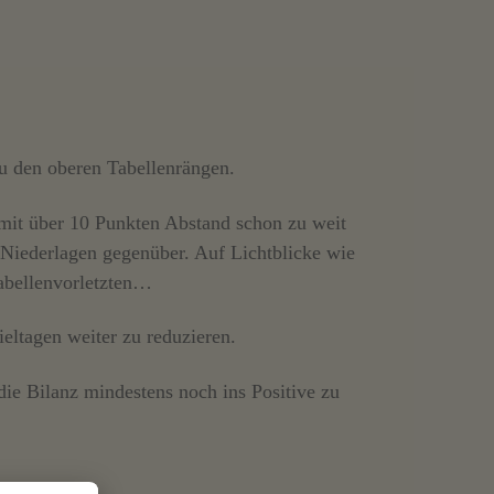
zu den oberen Tabellenrängen.
 mit über 10 Punkten Abstand schon zu weit
 Niederlagen gegenüber. Auf Lichtblicke wie
Tabellenvorletzten…
ieltagen weiter zu reduzieren.
ie Bilanz mindestens noch ins Positive zu