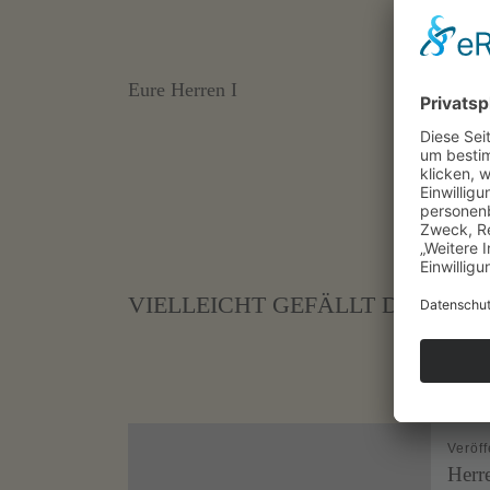
Eure Herren I
VIELLEICHT GEFÄLLT DIR AUC
Veröff
Herr