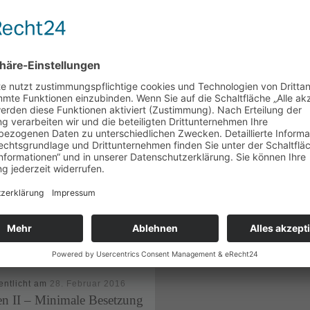
H
entlicht am
28. Februar 2016
en II – Minimale Besetzung