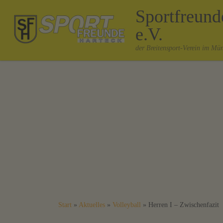
Sportfreun
Zum Inhalt springen
e.V.
der Breitensport-Verein im Mü
Start
»
Aktuelles
»
Volleyball
»
Herren I – Zwischenfazit