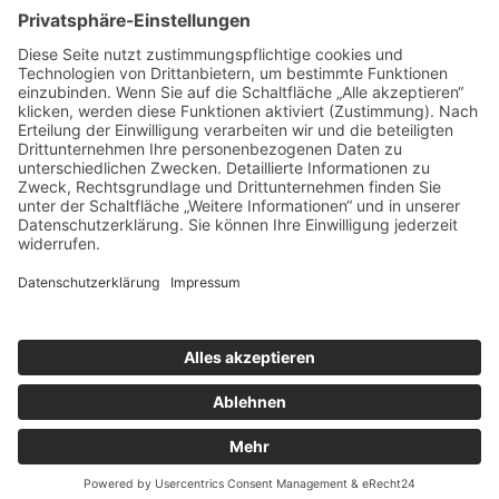
SFH-News 171 · 01/26
SFH-News 170 · 04/25
Rechtliches
Impressum
Datenschutzerklärung
© 2026
Sportfreunde Harteck München e.V.
– Alle Rechte
vorbehalten