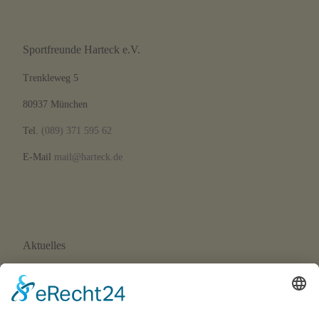
Sportfreunde Harteck e.V.
Trenkleweg 5
80937 München
Tel.
(089) 371 595 62
E-Mail
mail@harteck.de
Aktuelles
Neue Eltern-Kind-Turnstunde ab September 2026
Wir suchen Trainer*innen!
SFH-News 172 · 02/26