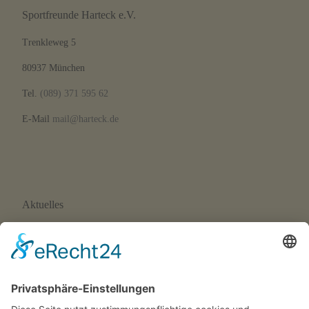
Sportfreunde Harteck e.V.
Trenkleweg 5
80937 München
Tel.
(089) 371 595 62
E-Mail
mail@harteck.de
Aktuelles
Neue Eltern-Kind-Turnstunde ab September 2026
Wir suchen Trainer*innen!
SFH-News 172 · 02/26
SFH-News 171 · 01/26