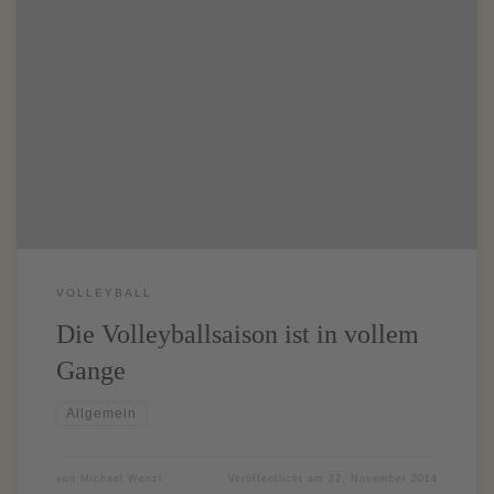
Nachdem in der letzten Ausgabe ja nicht allzu viel zu berichten
war, jetzt dafür umso mehr! Am Mittwoch vor Weihnachten wurde
wieder unser jährlich stattfindendes Weihnachtsturnier abgehalten,
Impressionen und ein Artikel folgt gleich! Die Saison ist nun aber
endlich in vollem Gange und deshalb kann folgendes zur
bestehenden Turniersituation erzählt […]
VOLLEYBALL
Die Volleyballsaison ist in vollem
Gange
Allgemein
von
Michael Wenzl
Veröffentlicht am
22. November 2014