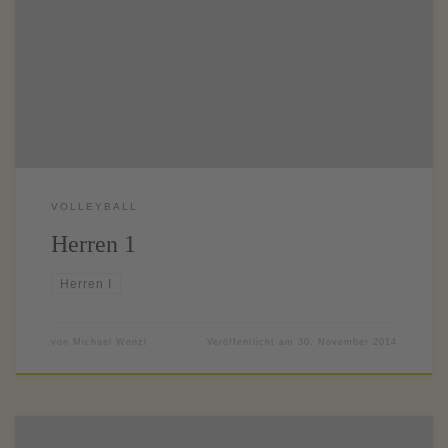
Herren 1 stehen nach 7 Siegen und nur einer Niederlage auf Platz
1 der Aktuellen BZL Ost! Es zeichnet sich ein Dreikampf mit dem
VfR Garching und dem ESV München ab, und auf genau die
beiden Mannschaften treffen […]
VOLLEYBALL
Herren 1
Herren I
von
Michael Wenzl
Veröffentlicht am
30. November 2014