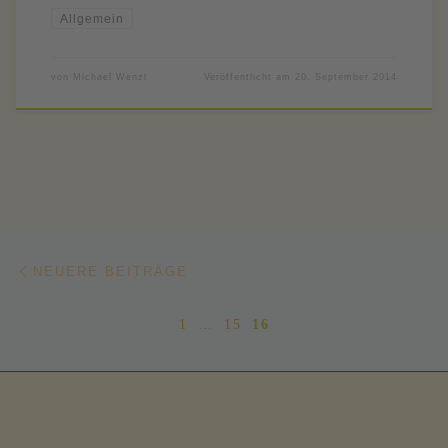
Allgemein
von
Michael Wenzl
Veröffentlicht am
20. September 2014
Beitragsnavigation
Neuere Beiträge
NEUERE BEITRÄGE
1
…
15
16