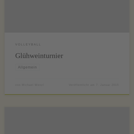
für das leibliche Wohl sorgten. Vielen Dank an dieser Stelle an alle
Eltern, die ihre Kinder […]
VOLLEYBALL
Glühweinturnier
Allgemein
von
Michael Wenzl
Veröffentlicht am
7. Januar 2015
Die ersten acht Spiele der neuen Saison sind bereits vorbei und die