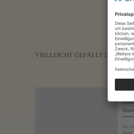
VIELLEICHT GEFÄLLT DIR AUC
Veröff
Direk
Herre
Die Se
dieser 