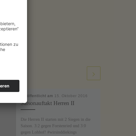
Veröffentlicht am
15. Oktober 2016
Saisonauftakt Herren II
Die Herren II starten mit 2 Siegen in die
Saison. 3:2 gegen Forstenried und 3:0
gegen Lohhof! #wirsinddiekings