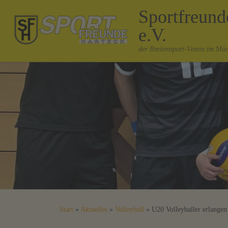
Sportfreun
Zum Inhalt springen
e.V.
der Breitensport-Verein im Mü
Start
»
Aktuelles
»
Volleyball
»
U20 Volleyballer erlangen 