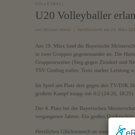
VOLLEYBALL
U20 Volleyballer erlan
von
Michael Wenzl
|
Veröffentlicht am
24. März 20
Am 19. März fand die Bayerische Meisterscha
in zwei Gruppen gegeneinander an. Die Har
Gruppenzweiter (Sieg gegen Zirndorf und Nied
TSV Grafing trafen. Trotz starker Leistung 
Im Spiel um Platz drei gegen den TV/DJK Ha
großem Kampf knapp mit 0:2 (24:26, 18:25) 
Der 4. Platz bei der Bayerischen Meisterschaf
vergangenen Jahren. Ein großes Dankeschön 
Herzlichen Glückwunsch an unsere Jungs zu di