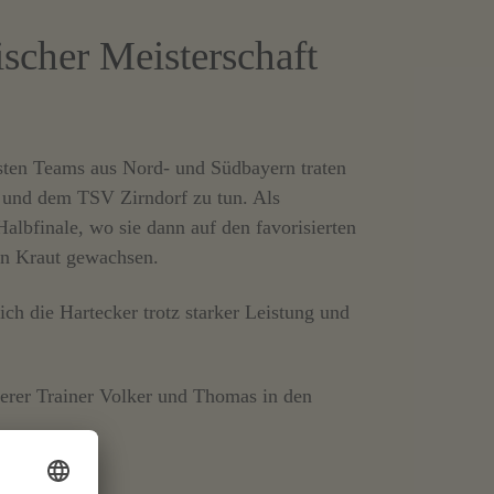
ischer Meisterschaft
esten Teams aus Nord- und Südbayern traten
und dem TSV Zirndorf zu tun. Als
albfinale, wo sie dann auf den favorisierten
in Kraut gewachsen.
h die Hartecker trotz starker Leistung und
nserer Trainer Volker und Thomas in den