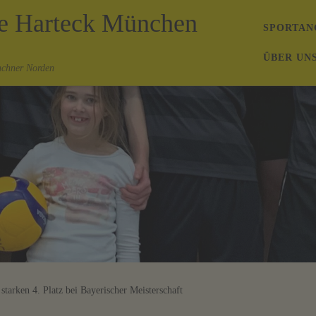
de Harteck München
SPORTAN
ÜBER UN
nchner Norden
starken 4. Platz bei Bayerischer Meisterschaft