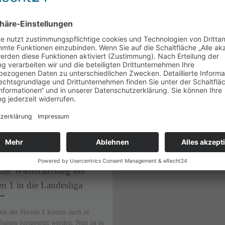
H
entlicht am
8. Juni 2015
ter Wiederaufstieg der
n 1 in die Landesliga
rie der Herren 1 konnte auch in
Saison fortgesetzt werden. Nun ist es