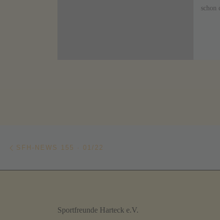
schon 
Beitragsnavigation
Vorheriger Beitrag
SFH-NEWS 155 · 01/22
Sportfreunde Harteck e.V.