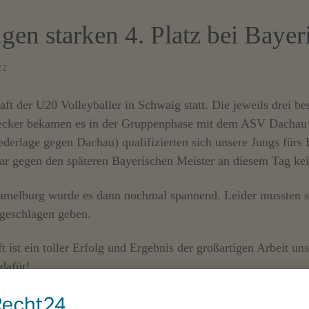
gen starken 4. Platz bei Bayer
22
ft der U20 Volleyballer in Schwaig statt. Die jeweils drei b
tecker bekamen es in der Gruppenphase mit dem ASV Dachau 
erlage gegen Dachau) qualifizierten sich unsere Jungs fürs H
war gegen den späteren Bayerischen Meister an diesem Tag ke
melburg wurde es dann nochmal spannend. Leider mussten sic
geschlagen geben.
t ist ein toller Erfolg und Ergebnis der großartigen Arbeit u
dafür!
eser tollen Leistung. Nächstes Jahr greifen wir wieder an!