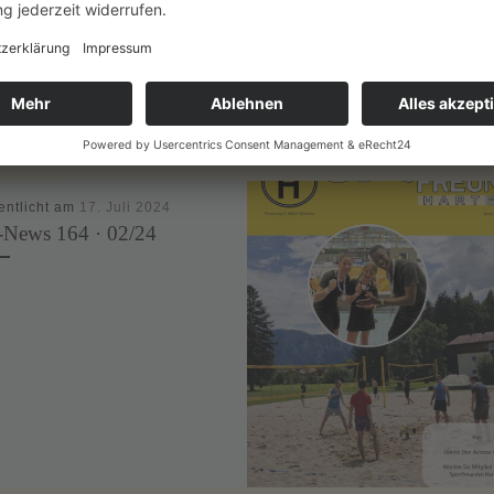
H
entlicht am
17. Juli 2024
News 164 · 02/24