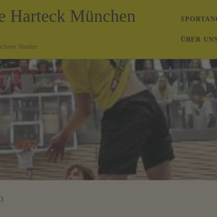
de Harteck München
SPORTAN
ÜBER UN
nchner Norden
23