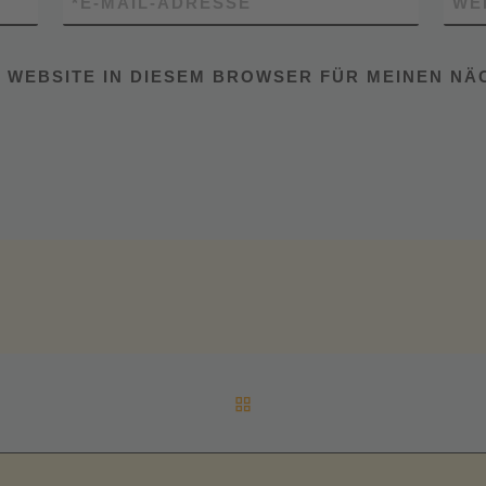
*
E-MAIL-ADRESSE
WE
D WEBSITE IN DIESEM BROWSER FÜR MEINEN N
ZURÜCK ZUR BEITRAGSL