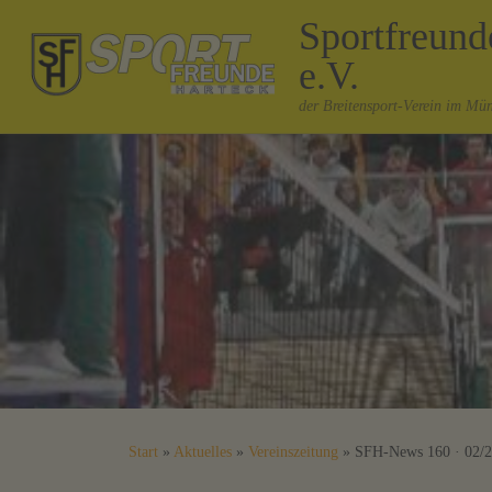
Sportfreun
Zum Inhalt springen
e.V.
der Breitensport-Verein im Mü
Start
»
Aktuelles
»
Vereinszeitung
»
SFH-News 160 · 02/