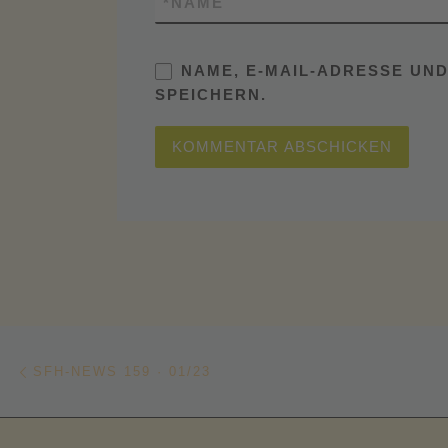
*
NAME
NAME, E-MAIL-ADRESSE UN
SPEICHERN.
Beitragsnavigation
Vorheriger Beitrag
SFH-NEWS 159 · 01/23