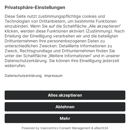
SFH-News 172 · 02/26
SFH-News 171 · 01/26
SFH-News 170 · 04/25
Rechtliches
Impressum
Datenschutzerklärung
© 2026
Sportfreunde Harteck München e.V.
– Alle Rechte
vorbehalten