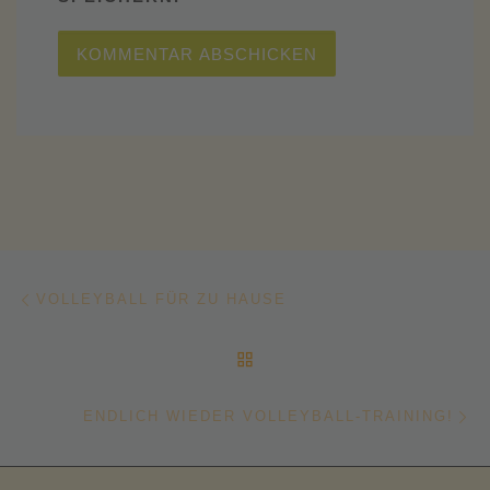
Beitragsnavigation
Vorheriger Beitrag
VOLLEYBALL FÜR ZU HAUSE
ZURÜCK ZUR BEITRAGSL
Nä
ENDLICH WIEDER VOLLEYBALL-TRAINING!