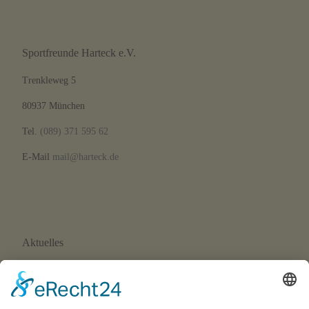
Sportfreunde Harteck e.V.
Trenkleweg 5
80937 München
Tel.
(089) 371 595 62
E-Mail
mail@harteck.de
Aktuelles
Neue Eltern-Kind-Turnstunde ab September 2026
Wir suchen Trainer*innen!