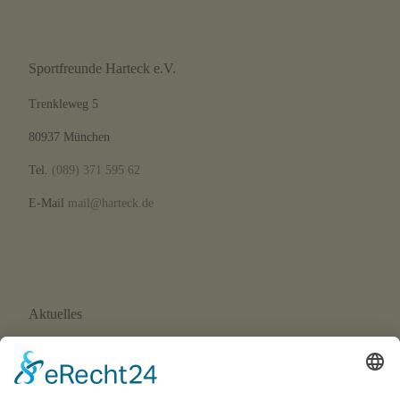
Sportfreunde Harteck e.V.
Trenkleweg 5
80937 München
Tel.
(089) 371 595 62
E-Mail
mail@harteck.de
Aktuelles
Neue Eltern-Kind-Turnstunde ab September 2026
Wir suchen Trainer*innen!