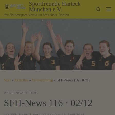
Sportfreunde Harteck
Zum Inhalt springen
München e.V.
Search
Me
der Breitensport-Verein im Münchner Norden
Start
»
Aktuelles
»
Vereinszeitung
»
SFH-News 116 · 02/12
VEREINSZEITUNG
SFH-News 116 · 02/12