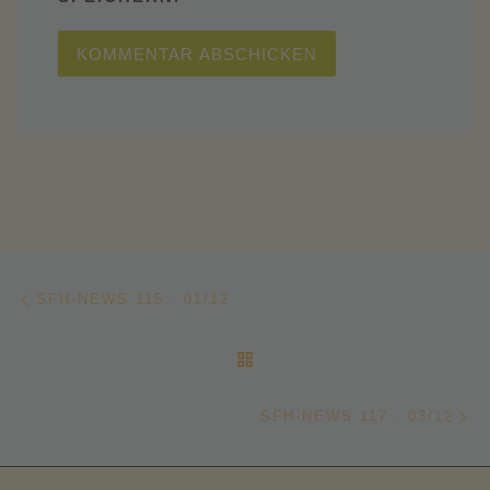
Beitragsnavigation
Vorheriger Beitrag
SFH-NEWS 115 · 01/12
ZURÜCK ZUR BEITRAGSL
Nä
SFH-NEWS 117 · 03/12