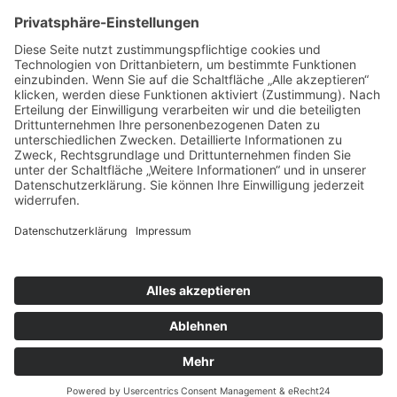
SFH-News 172 · 02/26
SFH-News 171 · 01/26
SFH-News 170 · 04/25
Rechtliches
Impressum
Datenschutzerklärung
© 2026
Sportfreunde Harteck München e.V.
– Alle Rechte
vorbehalten