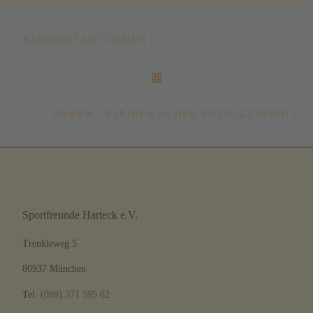
Beitragsnavigation
Vorheriger Beitrag
SAISONSTART DAMEN II
ZURÜCK ZUR BEITRAGSL
Nä
DAMEN I BLEIBEN IN DER ERFOLGSSPUR!
Sportfreunde Harteck e.V.
Trenkleweg 5
80937 München
Tel.
(089) 371 595 62