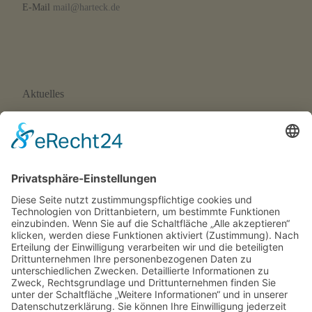
E-Mail
mail@harteck.de
Aktuelles
Neue Eltern-Kind-Turnstunde ab September 2026
Wir suchen Trainer*innen!
SFH-News 172 · 02/26
SFH-News 171 · 01/26
SFH-News 170 · 04/25
Rechtliches
Impressum