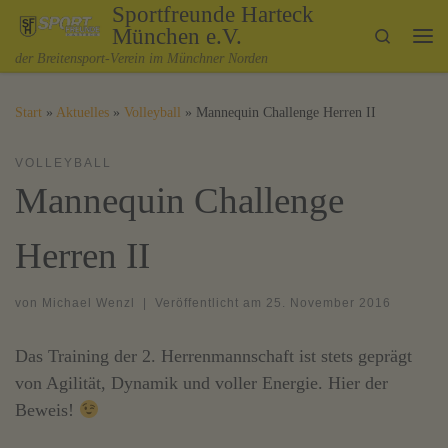
Sportfreunde Harteck
Zum Inhalt springen
München e.V.
Search
Me
der Breitensport-Verein im Münchner Norden
Start
»
Aktuelles
»
Volleyball
»
Mannequin Challenge Herren II
VOLLEYBALL
Mannequin Challenge
Herren II
von
Michael Wenzl
|
Veröffentlicht am
25. November 2016
Das Training der 2. Herrenmannschaft ist stets geprägt
von Agilität, Dynamik und voller Energie. Hier der
Beweis!