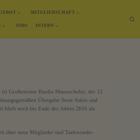
GEBOT
MITGLIEDSCHAFT
Se
S
JOBS
INTERN
 ist Großmeister Bardia Manouchehri, der 12
r ordnungsgemäßen Übergabe Serat Askin und
i blieb noch bis Ende des Jahres 2016 als
eit über neue Mitglieder und Taekwondo-