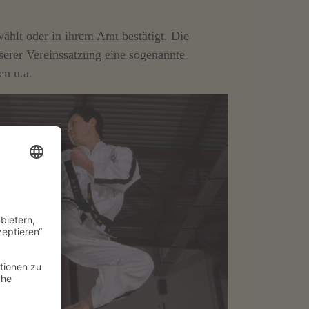
ählt oder in ihrem Amt bestätigt. Die
nserer Vereinssatzung eine sogenannte
n u.a.