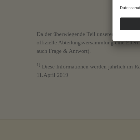
Da der überwiegende Teil unserer Abteilungsm
offizielle Abteilungsversammlung eine Elter
auch Frage & Antwort).
1)
Diese Informationen werden jährlich im R
11.April 2019