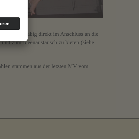
n wir regelmäßig direkt im Anschluss an die
 und zum Ideenaustausch zu bieten (siehe
Zahlen stammen aus der letzten MV vom