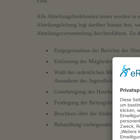
Fans.
Alle Abteilungsfunktionäre:innen werden in 
Abteilungsleitung legt darüber hinaus fest, w
Abteilungsversammlung durchzuführen. Zu d
Entgegennahme der Berichte der Abte
Entlastung der Mitglieder der Abteilu
Wahl der ordentlichen Mitglieder der 
Ausnahme des Jugendleiters)
Genehmigung des Haushaltsplans der
Festlegung der Beitragshöhe und de
Beschluss über die Abdeckung unvor
Behandlung vorliegender Anträge