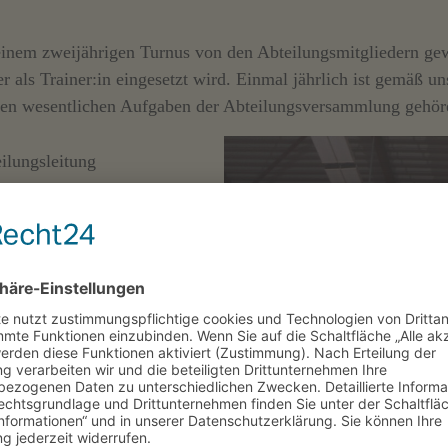
einem zweijährigen Turnus von den Abteilungsmitgliedern gew
er als Trainer:in eingesetzt wird. Einmal jährlich ist gemäß u
en wesentlichen Aufgaben der Abteilungsversammlung gehöre
ilungsleitung
ngsleitung
Abteilungsleitung (mit
 Abteilung
r Aufnahmegebühr
hergesehener Ausgaben