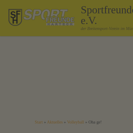
Sportfreun
Zum Inhalt springen
e.V.
der Breitensport-Verein im Mü
Start
»
Aktuelles
»
Volleyball
»
Oha ge!