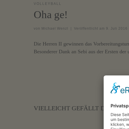
VOLLEYBALL
Oha ge!
von
Michael Wenzl
|
Veröffentlicht am
9. Juli 2016
Die Herren II gewinnen das Vorbereitungstur
Besonderer Dank an Sebi aus der Ersten der u
VIELLEICHT GEFÄLLT DIR AUC