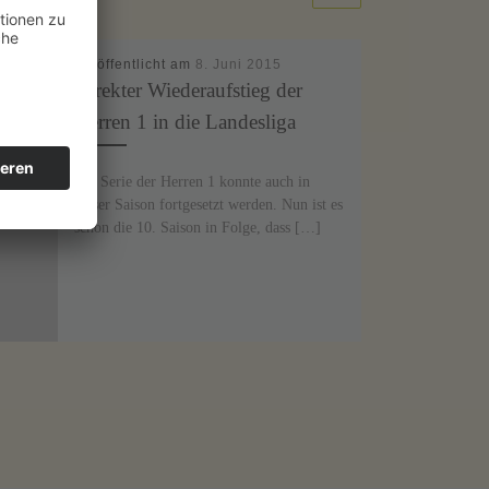
Veröffentlicht am
8. Juni 2015
Direkter Wiederaufstieg der
Herren 1 in die Landesliga
Die Serie der Herren 1 konnte auch in
dieser Saison fortgesetzt werden. Nun ist es
schon die 10. Saison in Folge, dass […]