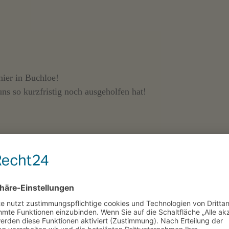
nier in Buchloe!
ns so kurzfristig noch ausgeholfen hat!
H