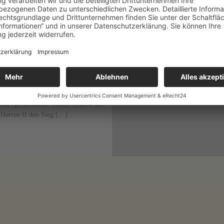
entlicht am
28. Februar 2016
en II – Minimale Besetzung
ximaler Erfolg!
okalsieger Herren II Mit einer
ruppe aus 7 Mann inkl. Neulibero
und Spielertrainer Volker sichern sich
 Herren II den Sieg […]