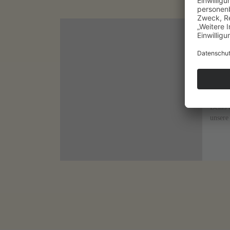
Veröff
Herr
– ma
Kreisp
Rumpft
Denis 
unsere