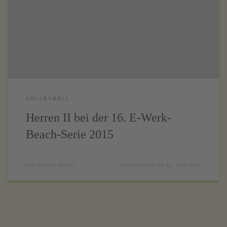
In einigen spannenden Matches bei bomben Wetter und bester
Laune erspielten Matze und Dan (ganz links) den vierten Platz bei
der 16. E-Werk-Beach-Serie am Tegernsee.
VOLLEYBALL
Herren II bei der 16. E-Werk-
Beach-Serie 2015
von
Michael Wenzl
Veröffentlicht am
11. Juni 2015