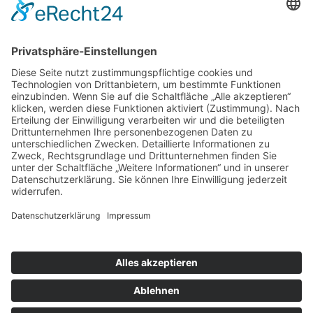
Wir suchen Trainer*innen!
SFH-News 172 · 02/26
SFH-News 171 · 01/26
SFH-News 170 · 04/25
Rechtliches
Impressum
Datenschutzerklärung
© 2026
Sportfreunde Harteck München e.V.
– Alle Rechte
vorbehalten