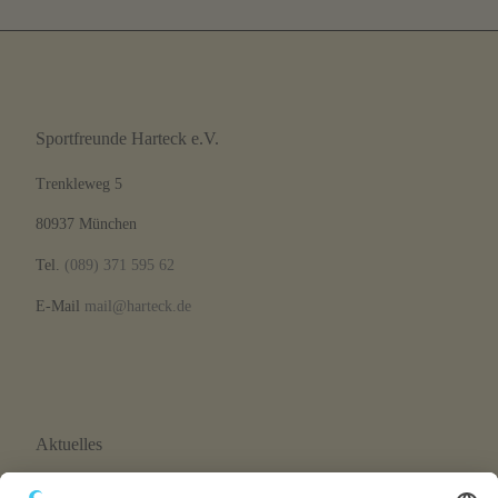
Sportfreunde Harteck e.V.
Trenkleweg 5
80937 München
Tel.
(089) 371 595 62
E-Mail
mail@harteck.de
Aktuelles
Neue Eltern-Kind-Turnstunde ab September 2026