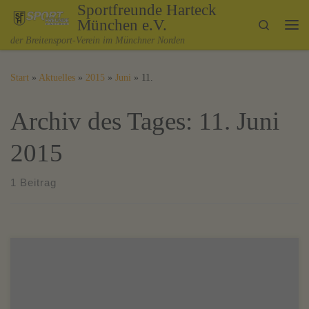
Sportfreunde Harteck
Zum Inhalt springen
München e.V.
Search
Me
der Breitensport-Verein im Münchner Norden
Start
»
Aktuelles
»
2015
»
Juni
»
11.
Archiv des Tages:
11. Juni
2015
1 Beitrag